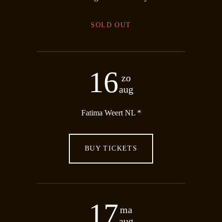
SOLD OUT
16
zo
aug
Fatima Weert NL *
BUY TICKETS
17
ma
aug