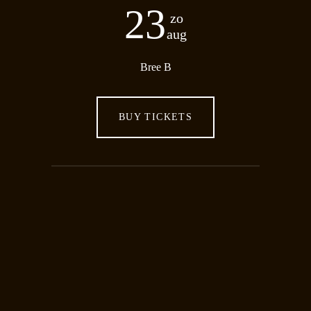
23
zo
aug
Bree B
BUY TICKETS