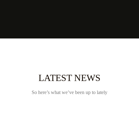
LATEST NEWS
So here’s what we’ve been up to lately
BELGIAN QUO BAND OP ALCATRAZ