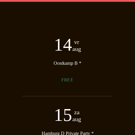
14
vr
aug
Oostkamp B *
FREE
15
za
aug
Hamburg D Private Party *