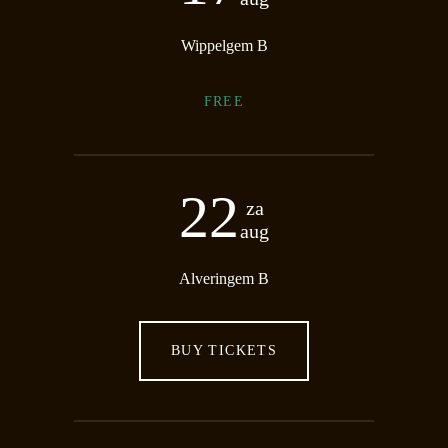
Wippelgem B
FREE
22
za
aug
Alveringem B
BUY TICKETS