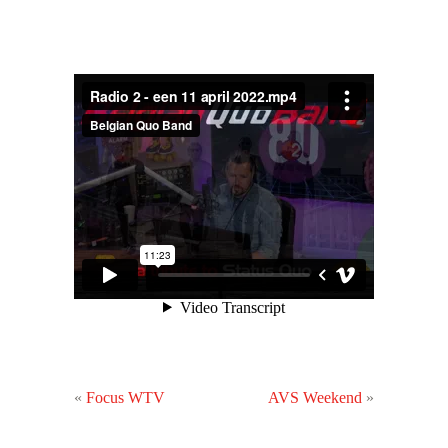
«
Focus WTV
AVS Weekend
»