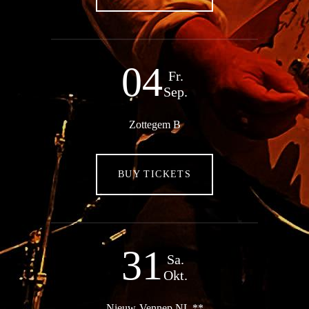
04
Fr.
Sep.
Zottegem B
BUY TICKETS
31
Sa.
Okt.
Nieuw-Vennep NL **