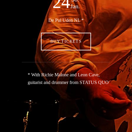
24
Jan.
De Pul Uden NL *
BUY TICKETS
* With Richie Malone and Leon Cave,
guitarist and drummer from STATUS QUO