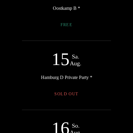
Oostkamp B *
FREE
15
Sa.
Aug.
Hamburg D Private Party *
SOLD OUT
16
So.
Aug.