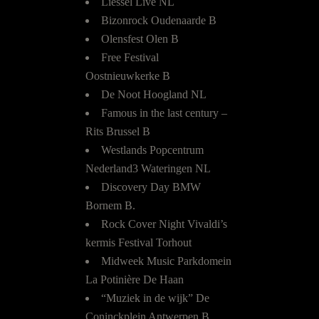
Liessel Live NL
Bizonrock Oudenaarde B
Olensfest Olen B
Free Festival
Oostnieuwkerke B
De Noot Hoogland NL
Famous in the last century –
Rits Brussel B
Westlands Popcentrum
Nederland3 Wateringen NL
Discovery Day BMW
Bornem B.
Rock Cover Night Vivaldi’s
kermis Festival Torhout
Midweek Music Parkdomein
La Potinière De Haan
“Muziek in de wijk” De
Coninckplein Antwerpen B