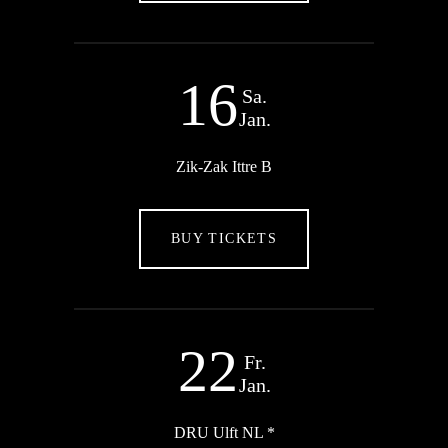
16
Sa.
Jan.
Zik-Zak Ittre B
BUY TICKETS
22
Fr.
Jan.
DRU Ulft NL *