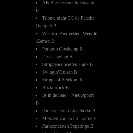
AB Bierfeesten Oudenaarde
B
Tribute night CC de Palethe
Overpelt B
Weerdse Bierfeesten Weerde
(Zemst) B
Parkpop Oostkamp B
Dessel swingt B
Stroppenconcerten Halle B
Swingin’Hulsen B
Strings of Betekom B
Bockorrock B
Ijs in de Stad – Nieuwpoort
B
Parkconcerten Liedekerke B
Motoren voor ALS Laarne B
Parkconcerten Poperinge B