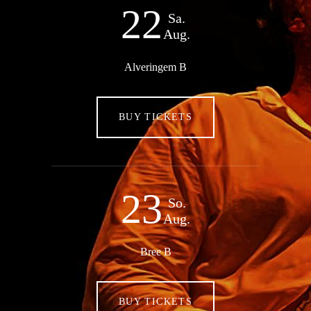
22
Sa.
Aug.
Alveringem B
BUY TICKETS
23
So.
Aug.
Bree B
BUY TICKETS