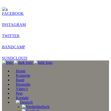
FACEBOOK
INSTAGRAM
TWITTER
BANDCAMP
SUNDCLOUD
Home
Konzerte
Band
Biografie
Video’s
Pers
Kontakt